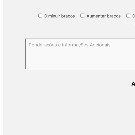
Diminuir braços
Aumentar braços
D